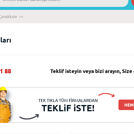
Çanakkale
>>
ları
1 88
Teklif isteyin veya bizi arayın, Siz