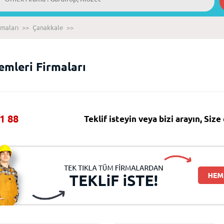
rmaları
>>
Çanakkale
>>
emleri Firmaları
1 88
Teklif isteyin veya bizi arayın, Siz