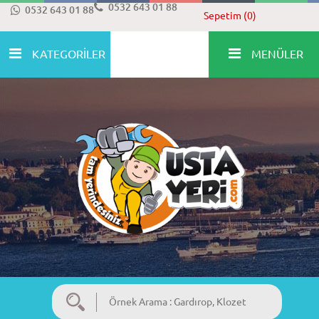
0532 643 01 88
0532 643 01 88
Sepetim (0)
KATEGORİLER
MENÜLER