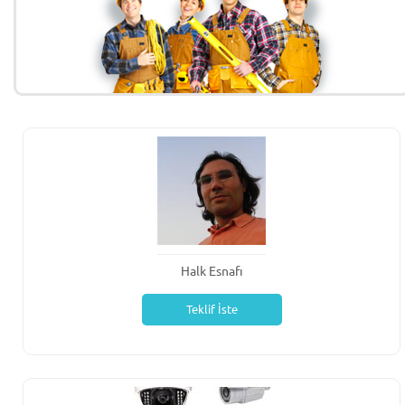
Halk Esnafı
Teklif İste