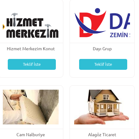
Hizmet Merkezim Konut
Dayı Grup
Yardım
Teklif İste
Teklif İste
Cam Nalburiye
Alagöz Ticaret