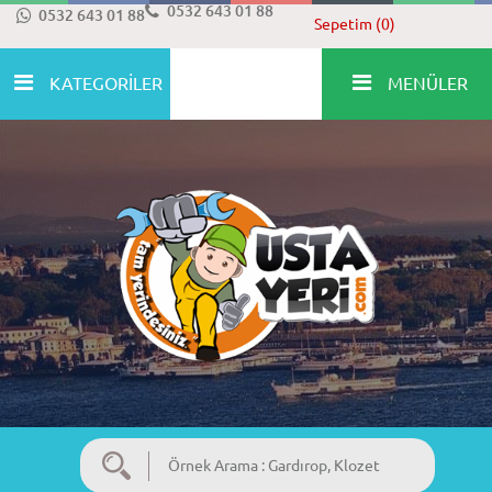
0532 643 01 88
0532 643 01 88
Sepetim (0)
KATEGORİLER
MENÜLER