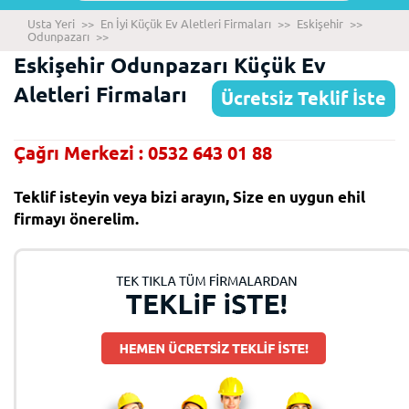
Usta Yeri
>>
En İyi Küçük Ev Aletleri Firmaları
>>
Eskişehir
>>
Odunpazarı
>>
Eskişehir Odunpazarı Küçük Ev
Aletleri Firmaları
Ücretsiz Teklif İste
Çağrı Merkezi : 0532 643 01 88
Teklif isteyin veya bizi arayın, Size en uygun ehil
firmayı önerelim.