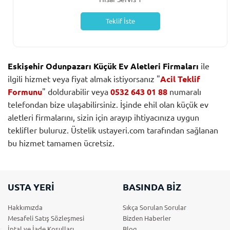
Teklif İste
Eskişehir Odunpazarı Küçük Ev Aletleri Firmaları
ile
ilgili hizmet veya fiyat almak istiyorsanız "
Acil Teklif
Formunu
" doldurabilir veya
0532 643 01 88
numaralı
telefondan bize ulaşabilirsiniz. İşinde ehil olan küçük ev
aletleri firmalarını, sizin için arayıp ihtiyacınıza uygun
teklifler buluruz. Üstelik ustayeri.com tarafından sağlanan
bu hizmet tamamen ücretsiz.
USTA YERİ
BASINDA BİZ
Hakkımızda
Sıkça Sorulan Sorular
Mesafeli Satış Sözleşmesi
Bizden Haberler
İptal ve İade Koşulları
Blog