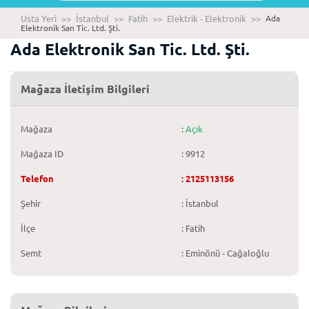
Usta Yeri
>>
İstanbul
>>
Fatih
>>
Elektrik - Elektronik
>>
Ada
Elektronik San Tic. Ltd. Şti.
Ada Elektronik San Tic. Ltd. Şti.
Mağaza İletişim Bilgileri
Mağaza
:
Açık
Mağaza ID
: 9912
Telefon
: 2125113156
Şehir
: İstanbul
İlçe
: Fatih
Semt
: Eminönü - Cağaloğlu