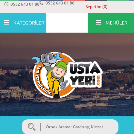
0532 643 01 88
0532 643 01 88
Sepetim (0)
KATEGORİLER
MENÜLER