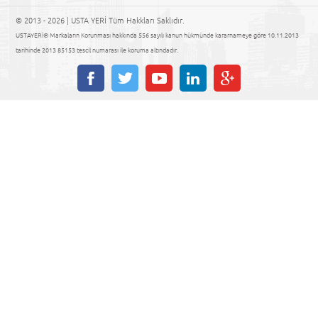
© 2013 - 2026 | USTA YERİ Tüm Hakkları Saklıdır.
USTAYERİ® Markaların Korunması hakkında 556 sayılı kanun hükmünde kararnameye göre 10.11.2013
tarihinde 2013 85153 tescil numarası ile koruma altındadır.