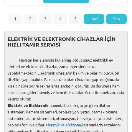
1
2
3
4
5
İleri
Son
ELEKTRİK VE ELEKTRONİK CİHAZLAR İÇİN
HIZLI TAMİR SERVİSİ
Hayatın her alanında kullanmış olduğumuz elektrikli ev
aletleri ve elektronik cihazlar, zaman içerisinde arıza
yapabilmektedir. Elektronik cihazların bakım ve onarımı büyük bir
titizlikle yapılmalıdır. Bazen arızalı olan cihazımızı yaptırdığımızda
kısa bir süre sonra tekrar arızalandığını görürüz. Bu durumda hem
sorunumuz giderilmemiş ve hem de fazladan ücret ödemek zorunda
kalmış oluruz.
Elektrik ve Elektronik
alanında bu kategoriye giren diafon
sistemleri, kamera sistemleri, projeksiyon, yazıcı, parmak okuma
sistemleri, alarm sistemleri, otomasyon, televizyon, uydu sistemleri,
cep telefonu ve diğer
elektrik ve elektronik
sistemlerin arızalarını
gidermek ve bu cihazların bakımı ile ilgili tüm hizmetleri