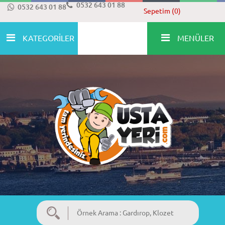
0532 643 01 88
0532 643 01 88
Sepetim (0)
KATEGORİLER
MENÜLER