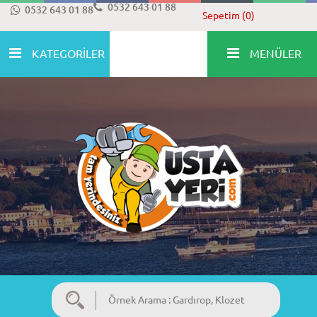
0532 643 01 88
0532 643 01 88
Sepetim (0)
KATEGORİLER
MENÜLER