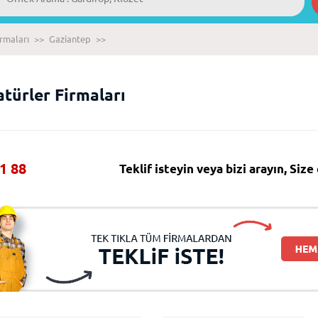
irmaları
>>
Gaziantep
>>
türler Firmaları
1 88
Teklif isteyin veya bizi arayın, Siz