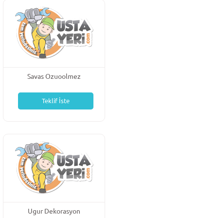
Savas Ozuoolmez
Teklif İste
Ugur Dekorasyon