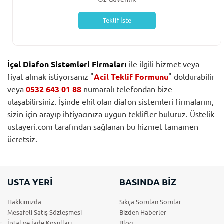
Teklif İste
İçel Diafon Sistemleri Firmaları
ile ilgili hizmet veya
fiyat almak istiyorsanız "
Acil Teklif Formunu
" doldurabilir
veya
0532 643 01 88
numaralı telefondan bize
ulaşabilirsiniz. İşinde ehil olan diafon sistemleri firmalarını,
sizin için arayıp ihtiyacınıza uygun teklifler buluruz. Üstelik
ustayeri.com tarafından sağlanan bu hizmet tamamen
ücretsiz.
USTA YERİ
BASINDA BİZ
Hakkımızda
Sıkça Sorulan Sorular
Mesafeli Satış Sözleşmesi
Bizden Haberler
İptal ve İade Koşulları
Blog