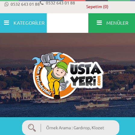
0532 643 01 88
0532 643 01 88
Sepetim (0)
KATEGORİLER
MENÜLER