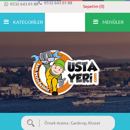
0532 643 01 88
0532 643 01 88
Sepetim (0)
KATEGORİLER
MENÜLER