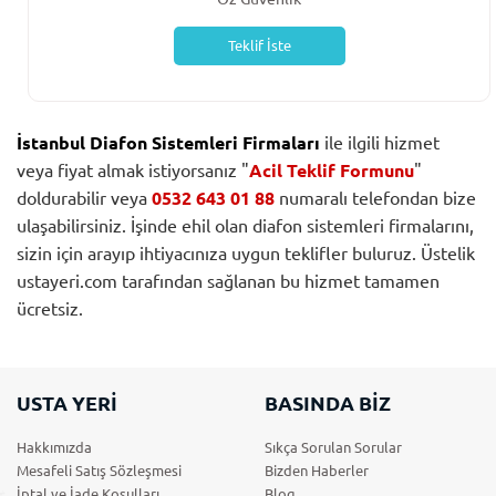
Teklif İste
İstanbul Diafon Sistemleri Firmaları
ile ilgili hizmet
veya fiyat almak istiyorsanız "
Acil Teklif Formunu
"
doldurabilir veya
0532 643 01 88
numaralı telefondan bize
ulaşabilirsiniz. İşinde ehil olan diafon sistemleri firmalarını,
sizin için arayıp ihtiyacınıza uygun teklifler buluruz. Üstelik
ustayeri.com tarafından sağlanan bu hizmet tamamen
ücretsiz.
USTA YERİ
BASINDA BİZ
Hakkımızda
Sıkça Sorulan Sorular
Mesafeli Satış Sözleşmesi
Bizden Haberler
İptal ve İade Koşulları
Blog