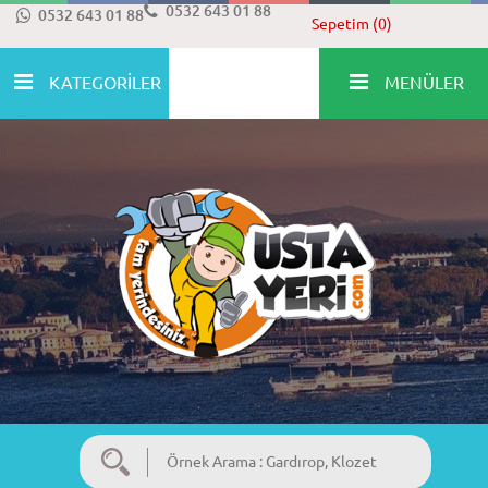
0532 643 01 88
0532 643 01 88
Sepetim (0)
KATEGORİLER
MENÜLER