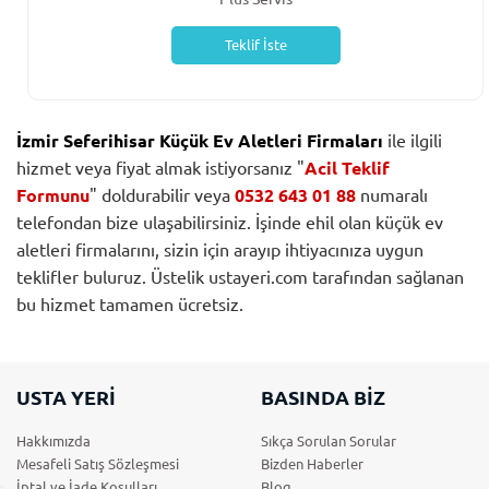
Teklif İste
İzmir Seferihisar Küçük Ev Aletleri Firmaları
ile ilgili
hizmet veya fiyat almak istiyorsanız "
Acil Teklif
Formunu
" doldurabilir veya
0532 643 01 88
numaralı
telefondan bize ulaşabilirsiniz. İşinde ehil olan küçük ev
aletleri firmalarını, sizin için arayıp ihtiyacınıza uygun
teklifler buluruz. Üstelik ustayeri.com tarafından sağlanan
bu hizmet tamamen ücretsiz.
USTA YERİ
BASINDA BİZ
Hakkımızda
Sıkça Sorulan Sorular
Mesafeli Satış Sözleşmesi
Bizden Haberler
İptal ve İade Koşulları
Blog