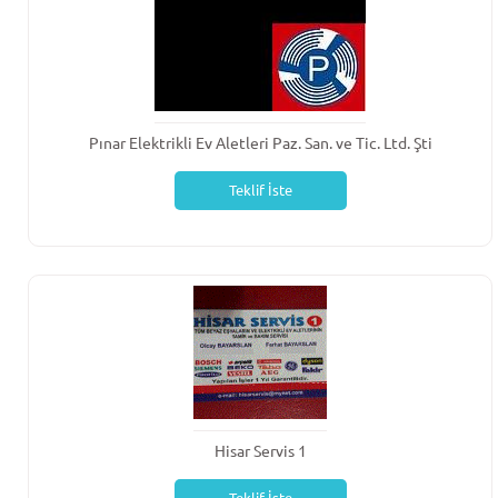
Pınar Elektrikli Ev Aletleri Paz. San. ve Tic. Ltd. Şti
Teklif İste
Hisar Servis 1