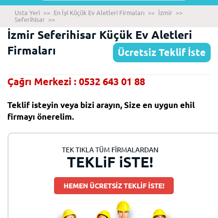
Usta Yeri
>>
En İyi Küçük Ev Aletleri Firmaları
>>
İzmir
>>
Seferihisar
>>
İzmir Seferihisar Küçük Ev Aletleri
Firmaları
Ücretsiz Teklif İste
Çağrı Merkezi : 0532 643 01 88
Teklif isteyin veya bizi arayın, Size en uygun ehil
firmayı önerelim.