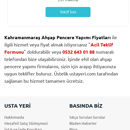
Teklif İste
Kahramanmaraş Ahşap Pencere Yapımı Fiyatları
ile
ilgili hizmet veya fiyat almak istiyorsanız "
Acil Teklif
Formunu
" doldurabilir veya
0532 643 01 88
numaralı
telefondan bize ulaşabilirsiniz. İşinde ehil olan ahşap
pencere yapımı firmalarını, sizin için arayıp ihtiyacınıza
uygun teklifler buluruz. Üstelik ustayeri.com tarafından
sağlanan bu hizmet tamamen ücretsiz.
USTA YERİ
BASINDA BİZ
Hakkımızda
Sıkça Sorulan Sorular
Mesafeli Satış Sözleşmesi
Bizden Haberler
İptal ve İade Koşulları
Blog