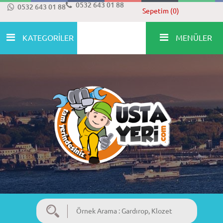
0532 643 01 88
0532 643 01 88
Sepetim (0)
KATEGORİLER
MENÜLER