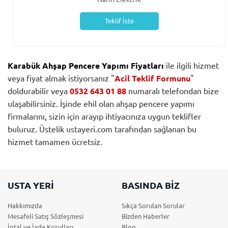
Teklif İste
Karabük Ahşap Pencere Yapımı Fiyatları
ile ilgili hizmet
veya fiyat almak istiyorsanız "
Acil Teklif Formunu
"
doldurabilir veya
0532 643 01 88
numaralı telefondan bize
ulaşabilirsiniz. İşinde ehil olan ahşap pencere yapımı
firmalarını, sizin için arayıp ihtiyacınıza uygun teklifler
buluruz. Üstelik ustayeri.com tarafından sağlanan bu
hizmet tamamen ücretsiz.
USTA YERİ
BASINDA BİZ
Hakkımızda
Sıkça Sorulan Sorular
Mesafeli Satış Sözleşmesi
Bizden Haberler
İptal ve İade Koşulları
Blog