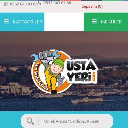
0532 643 01 88
0532 643 01 88
Sepetim (0)
KATEGORİLER
MENÜLER