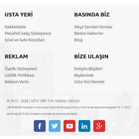
USTA YERİ
BASINDA BİZ
Hakkımızda
Sıkça Sorulan Sorular
Mesafeli Satış Sözleşmesi
Bizden Haberler
İptal ve İade Koşulları
Blog
REKLAM
BİZE ULAŞIN
Üyelik Sözleşmesi
İletişim Bilgileri
Gizlilik Politikası
Bayilerimiz
Reklam Verin
Usta Yeri Nerede
© 2013 - 2026 | USTA YERİ Tüm Hakkları Saklıdır.
USTAYERİ® Markaların Korunması hakkında 556 sayılı kanun hükmünde kararnameye göre 10.11.2013
tarihinde 2013 85153 tescil numarası ile koruma altındadır.