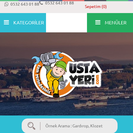
0532 643 01 88
0532 643 01 88
Sepetim (0)
KATEGORİLER
MENÜLER