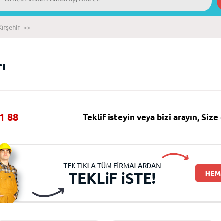
Kırşehir
>>
rı
1 88
Teklif isteyin veya bizi arayın, Siz