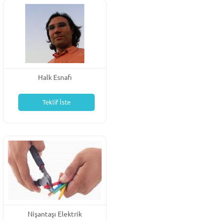
Halk Esnafı
Teklif İste
Nişantaşı Elektrik