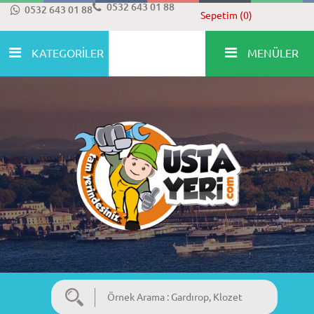
0532 643 01 88
0532 643 01 88
Sepetim (0)
KATEGORİLER
MENÜLER