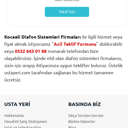
Teklif İste
Kocaeli Diafon Sistemleri Firmaları
ile ilgili hizmet veya
fiyat almak istiyorsanız "
Acil Teklif Formunu
" doldurabilir
veya
0532 643 01 88
numaralı telefondan bize
ulaşabilirsiniz. İşinde ehil olan diafon sistemleri firmalarını,
sizin için arayıp ihtiyacınıza uygun teklifler buluruz. Üstelik
ustayeri.com tarafından sağlanan bu hizmet tamamen
ücretsiz.
USTA YERİ
BASINDA BİZ
Hakkımızda
Sıkça Sorulan Sorular
Mesafeli Satış Sözleşmesi
Bizden Haberler
İptal ve İade Koşulları
Blog