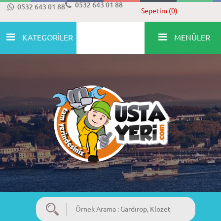
0532 643 01 88
0532 643 01 88
Sepetim (0)
KATEGORİLER
MENÜLER