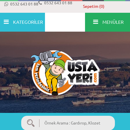
0532 643 01 88
0532 643 01 88
Sepetim (0)
KATEGORİLER
MENÜLER