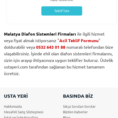
Teklif İste
Malatya Diafon Sistemleri Firmaları
ile ilgili hizmet
veya fiyat almak istiyorsanız "
Acil Teklif Formunu
"
doldurabilir veya
0532 643 01 88
numaralı telefondan bize
ulaşabilirsiniz. İşinde ehil olan diafon sistemleri firmalarını,
sizin için arayıp ihtiyacınıza uygun teklifler buluruz. Üstelik
ustayeri.com tarafından sağlanan bu hizmet tamamen
ücretsiz.
USTA YERİ
BASINDA BİZ
Hakkımızda
Sıkça Sorulan Sorular
Mesafeli Satış Sözleşmesi
Bizden Haberler
İptal ve İade Koşulları
Blog