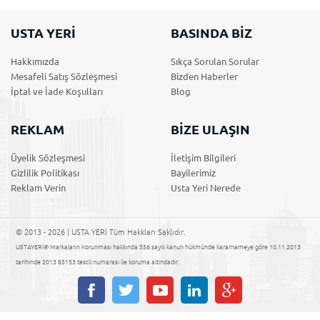
USTA YERİ
BASINDA BİZ
Hakkımızda
Sıkça Sorulan Sorular
Mesafeli Satış Sözleşmesi
Bizden Haberler
İptal ve İade Koşulları
Blog
REKLAM
BİZE ULAŞIN
Üyelik Sözleşmesi
İletişim Bilgileri
Gizlilik Politikası
Bayilerimiz
Reklam Verin
Usta Yeri Nerede
© 2013 - 2026 | USTA YERİ Tüm Hakkları Saklıdır.
USTAYERİ® Markaların Korunması hakkında 556 sayılı kanun hükmünde kararnameye göre 10.11.2013
tarihinde 2013 85153 tescil numarası ile koruma altındadır.