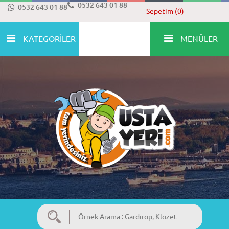
0532 643 01 88
0532 643 01 88
Sepetim (0)
KATEGORİLER
MENÜLER