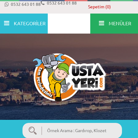
0532 643 01 88
0532 643 01 88
Sepetim (0)
KATEGORİLER
MENÜLER