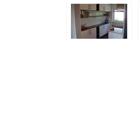
Meral Mobilya
Teklif İste
Asıl Sehpa