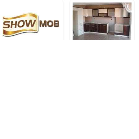
Show Mobilya
Ağca Dekorasyon
Teklif İste
Teklif İste
Dila Dekorasyon
Şahin Dekorasyon