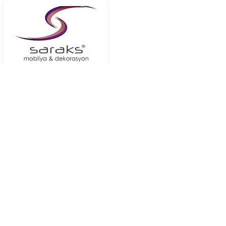
Saraks Mobilya
Teklif İste
Öncel Doğrama Mobilya