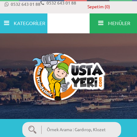
0532 643 01 88
0532 643 01 88
Sepetim (0)
KATEGORİLER
MENÜLER