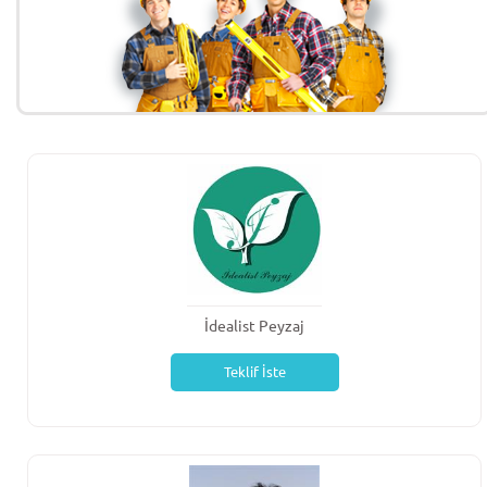
İdealist Peyzaj
Teklif İste