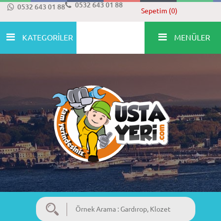
0532 643 01 88
0532 643 01 88
Sepetim (0)
KATEGORİLER
MENÜLER