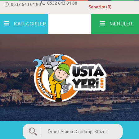
0532 643 01 88
0532 643 01 88
Sepetim (0)
KATEGORİLER
MENÜLER