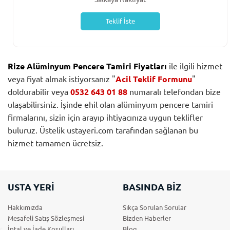
Teklif İste
Rize Alüminyum Pencere Tamiri Fiyatları
ile ilgili hizmet
veya fiyat almak istiyorsanız "
Acil Teklif Formunu
"
doldurabilir veya
0532 643 01 88
numaralı telefondan bize
ulaşabilirsiniz. İşinde ehil olan alüminyum pencere tamiri
firmalarını, sizin için arayıp ihtiyacınıza uygun teklifler
buluruz. Üstelik ustayeri.com tarafından sağlanan bu
hizmet tamamen ücretsiz.
USTA YERİ
BASINDA BİZ
Hakkımızda
Sıkça Sorulan Sorular
Mesafeli Satış Sözleşmesi
Bizden Haberler
İptal ve İade Koşulları
Blog