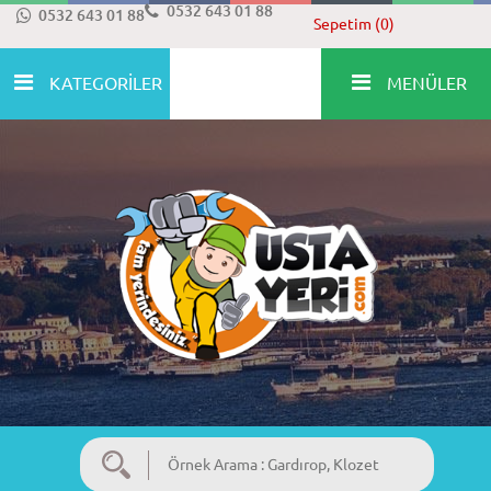
0532 643 01 88
0532 643 01 88
Sepetim (0)
KATEGORİLER
MENÜLER