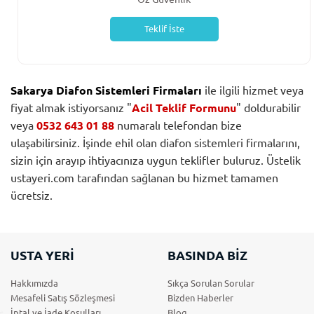
Teklif İste
Sakarya Diafon Sistemleri Firmaları
ile ilgili hizmet veya
fiyat almak istiyorsanız "
Acil Teklif Formunu
" doldurabilir
veya
0532 643 01 88
numaralı telefondan bize
ulaşabilirsiniz. İşinde ehil olan diafon sistemleri firmalarını,
sizin için arayıp ihtiyacınıza uygun teklifler buluruz. Üstelik
ustayeri.com tarafından sağlanan bu hizmet tamamen
ücretsiz.
USTA YERİ
BASINDA BİZ
Hakkımızda
Sıkça Sorulan Sorular
Mesafeli Satış Sözleşmesi
Bizden Haberler
İptal ve İade Koşulları
Blog