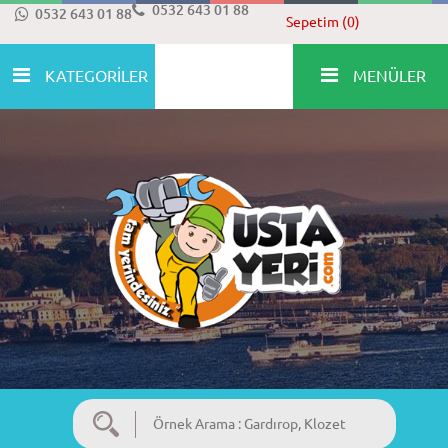
0532 643 01 88
0532 643 01 88
Sepetim (0)
KATEGORİLER
MENÜLER