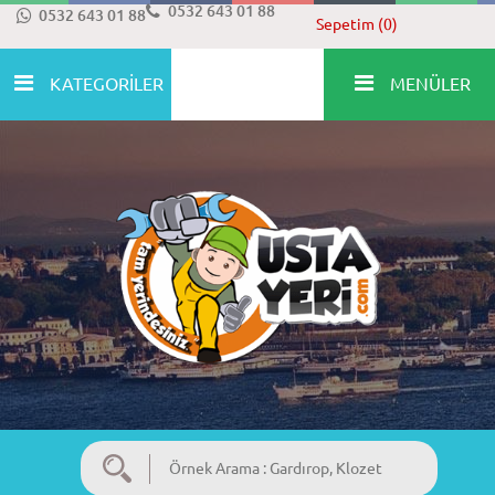
0532 643 01 88
0532 643 01 88
Sepetim (0)
KATEGORİLER
MENÜLER