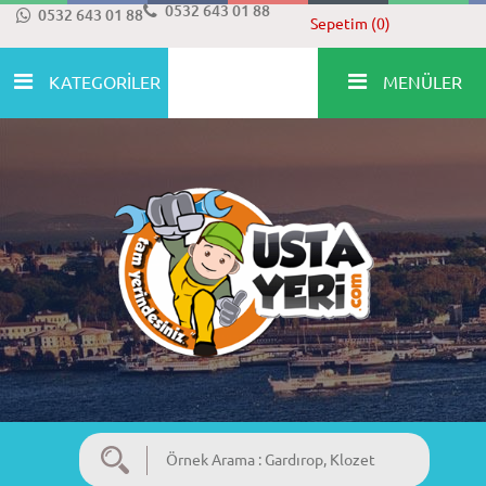
0532 643 01 88
0532 643 01 88
Sepetim (0)
KATEGORİLER
MENÜLER