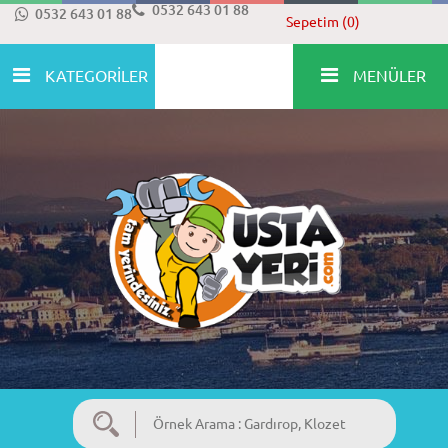
0532 643 01 88
0532 643 01 88
Sepetim (0)
KATEGORİLER
MENÜLER