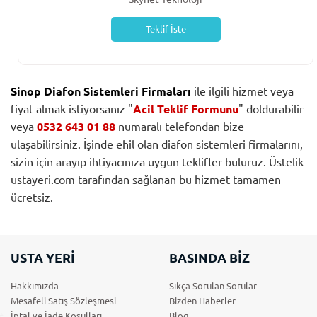
Teklif İste
Sinop Diafon Sistemleri Firmaları
ile ilgili hizmet veya
fiyat almak istiyorsanız "
Acil Teklif Formunu
" doldurabilir
veya
0532 643 01 88
numaralı telefondan bize
ulaşabilirsiniz. İşinde ehil olan diafon sistemleri firmalarını,
sizin için arayıp ihtiyacınıza uygun teklifler buluruz. Üstelik
ustayeri.com tarafından sağlanan bu hizmet tamamen
ücretsiz.
USTA YERİ
BASINDA BİZ
Hakkımızda
Sıkça Sorulan Sorular
Mesafeli Satış Sözleşmesi
Bizden Haberler
İptal ve İade Koşulları
Blog