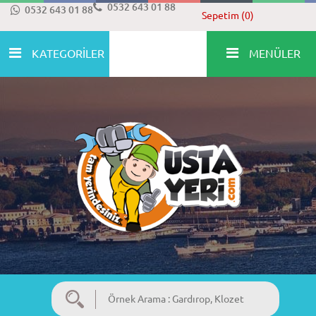
0532 643 01 88
0532 643 01 88
Sepetim (0)
KATEGORİLER
MENÜLER