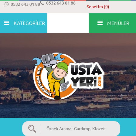
0532 643 01 88
0532 643 01 88
Sepetim (0)
KATEGORİLER
MENÜLER