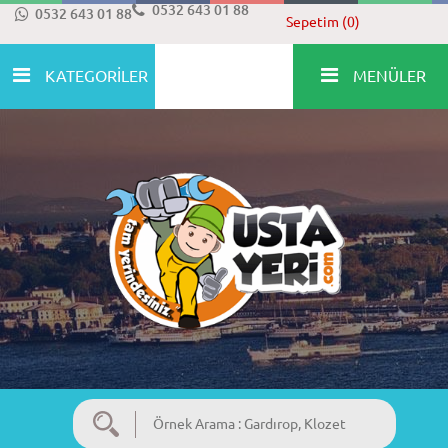
0532 643 01 88
0532 643 01 88
Sepetim (0)
KATEGORİLER
MENÜLER