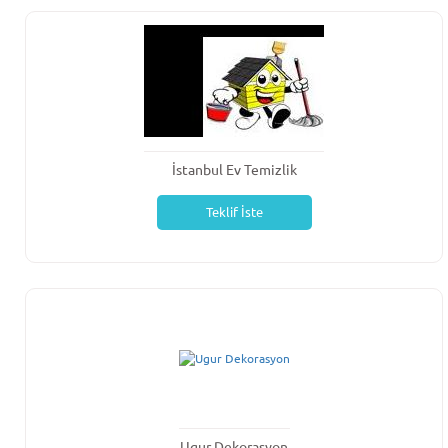
İstanbul Ev Temizlik
Teklif İste
Ugur Dekorasyon