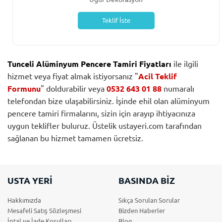
Teklif İste
Tunceli Alüminyum Pencere Tamiri Fiyatları
ile ilgili
hizmet veya fiyat almak istiyorsanız "
Acil Teklif
Formunu
" doldurabilir veya
0532 643 01 88
numaralı
telefondan bize ulaşabilirsiniz. İşinde ehil olan alüminyum
pencere tamiri firmalarını, sizin için arayıp ihtiyacınıza
uygun teklifler buluruz. Üstelik ustayeri.com tarafından
sağlanan bu hizmet tamamen ücretsiz.
USTA YERİ
BASINDA BİZ
Hakkımızda
Sıkça Sorulan Sorular
Mesafeli Satış Sözleşmesi
Bizden Haberler
İptal ve İade Koşulları
Blog