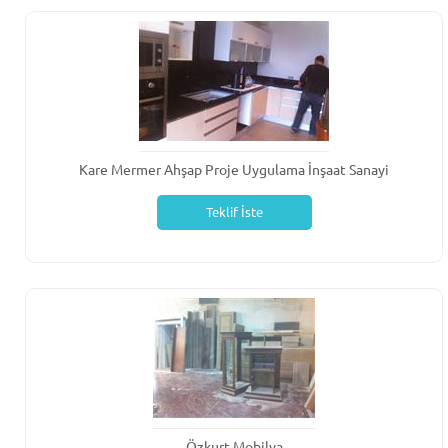
Kare Mermer Ahşap Proje Uygulama İnşaat Sanayi
Teklif İste
Özkurt Mobilya