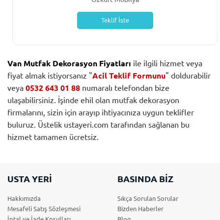
Teklif İste
Van Mutfak Dekorasyon Fiyatları
ile ilgili hizmet veya
fiyat almak istiyorsanız "
Acil Teklif Formunu
" doldurabilir
veya
0532 643 01 88
numaralı telefondan bize
ulaşabilirsiniz. İşinde ehil olan mutfak dekorasyon
firmalarını, sizin için arayıp ihtiyacınıza uygun teklifler
buluruz. Üstelik ustayeri.com tarafından sağlanan bu
hizmet tamamen ücretsiz.
USTA YERİ
BASINDA BİZ
Hakkımızda
Sıkça Sorulan Sorular
Mesafeli Satış Sözleşmesi
Bizden Haberler
İptal ve İade Koşulları
Blog