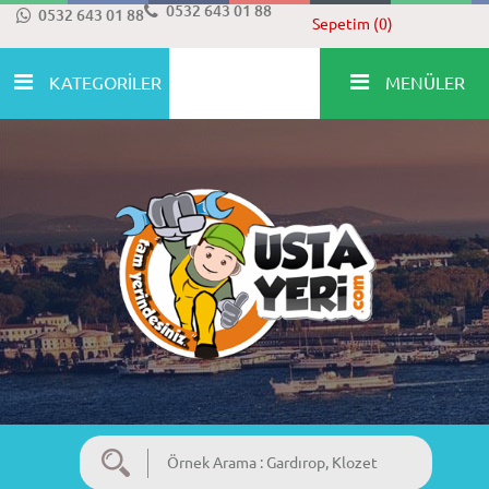
0532 643 01 88
0532 643 01 88
Sepetim (0)
KATEGORİLER
MENÜLER