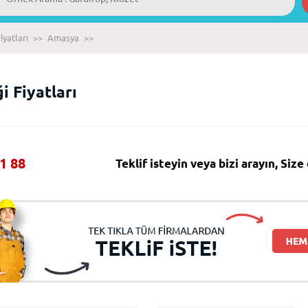
iyatları
>>
Amasya
>>
i Fiyatları
1 88
Teklif isteyin veya bizi arayın, Siz