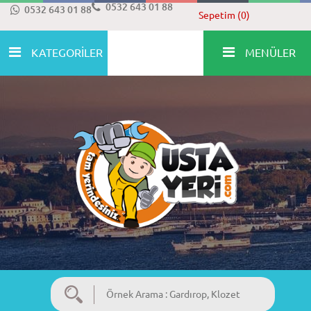
0532 643 01 88
0532 643 01 88
Sepetim (0)
KATEGORİLER
MENÜLER