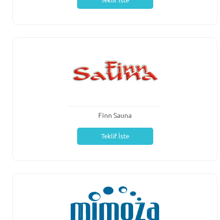
Teklif İste
Finn Sauna
Teklif İste