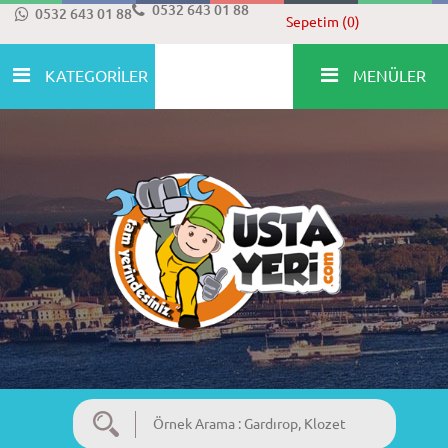
0532 643 01 88
0532 643 01 88
Sepetim (0)
KATEGORİLER
MENÜLER