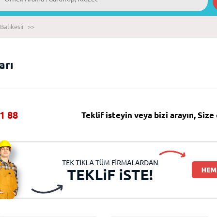
Balıkesir
>>
arı
1 88
Teklif isteyin veya bizi arayın, Siz