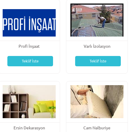
Profi İnşaat
Varlı İzolasyon
Teklif İste
Teklif İste
Ersin Dekarasyon
Cam Nalburiye