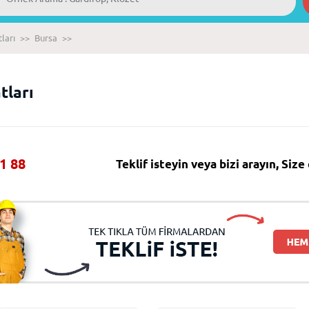
ları
>>
Bursa
>>
tları
1 88
Teklif isteyin veya bizi arayın, Siz