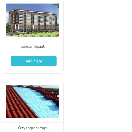
Sancar İnşaat
Teklif İste
Özyangıncı Yapı