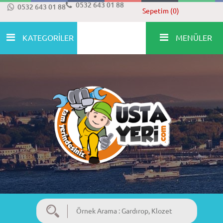
0532 643 01 88
0532 643 01 88
Sepetim (0)
KATEGORİLER
MENÜLER