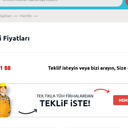
iyatları
>>
Mardin
>>
 Fiyatları
1 88
Teklif isteyin veya bizi arayın, Siz