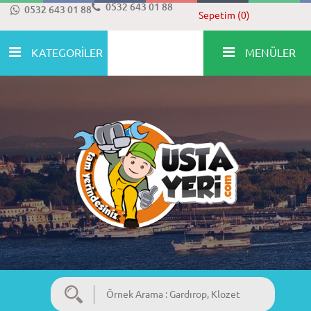
0532 643 01 88
0532 643 01 88
Sepetim (0)
KATEGORİLER
MENÜLER