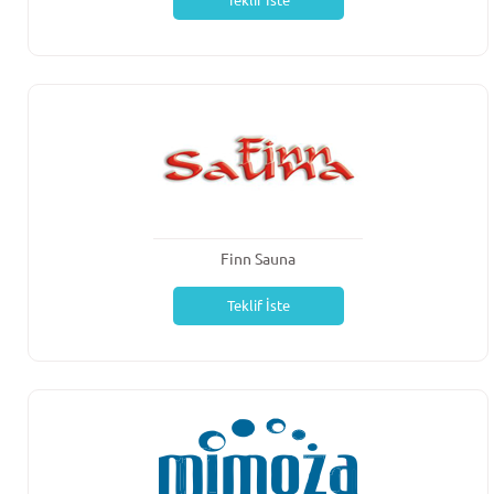
Teklif İste
Finn Sauna
Teklif İste