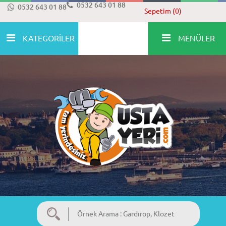
0532 643 01 88
0532 643 01 88
Sepetim (0)
KATEGORİLER
MENÜLER