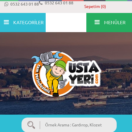
0532 643 01 88
0532 643 01 88
Sepetim (0)
KATEGORİLER
MENÜLER