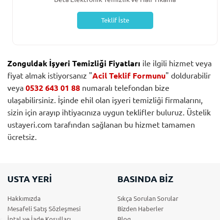
Teklif İste
Zonguldak İşyeri Temizliği Fiyatları
ile ilgili hizmet veya
fiyat almak istiyorsanız "
Acil Teklif Formunu
" doldurabilir
veya
0532 643 01 88
numaralı telefondan bize
ulaşabilirsiniz. İşinde ehil olan işyeri temizliği firmalarını,
sizin için arayıp ihtiyacınıza uygun teklifler buluruz. Üstelik
ustayeri.com tarafından sağlanan bu hizmet tamamen
ücretsiz.
USTA YERİ
BASINDA BİZ
Hakkımızda
Sıkça Sorulan Sorular
Mesafeli Satış Sözleşmesi
Bizden Haberler
İptal ve İade Koşulları
Blog