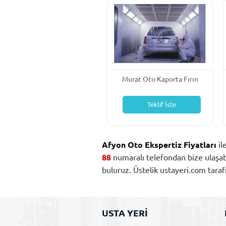
Murat Oto Kaporta Fırın
Boya Mekanik Boya
Teklif İste
Afyon Oto Ekspertiz Fiyatları
il
88
numaralı telefondan bize ulaşabili
buluruz. Üstelik ustayeri.com tar
USTA YERİ