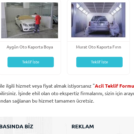
Aygün Oto Kaporta Boya
Murat Oto Kaporta Fırın
Servisi
Boya Mekanik Boya
Teklif İste
Teklif İste
ile ilgili hizmet veya fiyat almak istiyorsanız "
Acil Teklif Form
rsiniz. İşinde ehil olan oto ekspertiz firmalarını, sizin için aray
afından sağlanan bu hizmet tamamen ücretsiz.
BASINDA BİZ
REKLAM