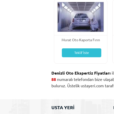
Murat Oto Kaporta Fırın
Boya Mekanik Boya
Teklif İste
Denizli Oto Ekspertiz Fiyatları
i
88
numaralı telefondan bize ulaşabili
buluruz. Üstelik ustayeri.com tar
USTA YERİ