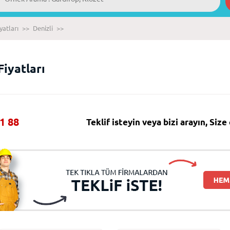
yatları
>>
Denizli
>>
Fiyatları
1 88
Teklif isteyin veya bizi arayın, Siz